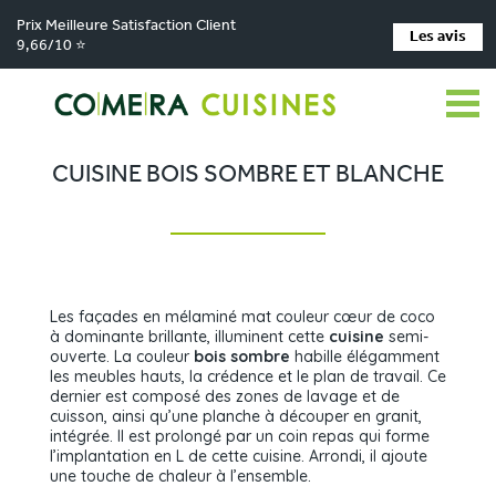
Prix Meilleure Satisfaction Client
Les avis
9,66/10 ⭐
Comera Cuisines
Nos magasins de cuisine
>
>
Cuisiniste Clermont-Ferrand
Réalisations
Cuisine bois sombre et blanche
>
>
CUISINE BOIS SOMBRE ET BLANCHE
Les façades en mélaminé mat couleur cœur de coco
à dominante brillante, illuminent cette
cuisine
semi-
ouverte. La couleur
bois sombre
habille élégamment
les meubles hauts, la crédence et le plan de travail. Ce
dernier est composé des zones de lavage et de
cuisson, ainsi qu’une planche à découper en granit,
intégrée. Il est prolongé par un coin repas qui forme
l’implantation en L de cette cuisine. Arrondi, il ajoute
une touche de chaleur à l’ensemble.