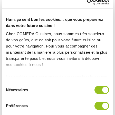
Magasin :
COMERA Cuisines à Orléans Fleury-les-Aubrais (45)
COMERA
-
En savoir plus
Hum, ça sent bon les cookies… que vous préparerez
dans votre future cuisine !
Rencontrez votre cuisiniste
Chez COMERA Cuisines, nous sommes très soucieux
de vos goûts, que ce soit pour votre future cuisine ou
Prendre rendez-vous
pour votre navigation. Pour vous accompagner dès
maintenant de la manière la plus personnalisée et la plus
transparente possible, nous vous invitons à découvrir
nos cookies à nous !
PETITE CUISINE GRISE AVEC COIN REPAS
Les cookies nous permettent de personnaliser le contenu
TOUTES NOS RÉALISATIONS
et les annonces, d'offrir des fonctionnalités relatives aux
Sélection
médias sociaux et d'analyser notre trafic. Nous
Nécessaires
Cuisine rustique de charme
du
partageons également des informations sur l'utilisation de
consentement
notre site avec nos partenaires de médias sociaux, de
Préférences
publicité et d'analyse, qui peuvent combiner celles-ci
avec d'autres informations que vous leur avez fournies