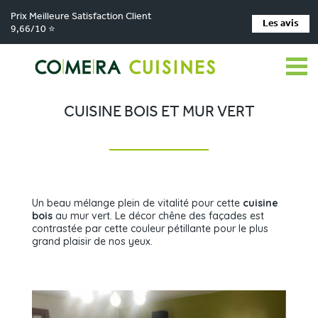
Prix Meilleure Satisfaction Client
Les avis
9,66/10 ⭐
Comera Cuisines
Nos magasins de cuisine
>
>
Cuisiniste FLEURY-LES-AUBRAIS
Réalisations
Cuisine bois et mur vert
>
>
CUISINE BOIS ET MUR VERT
Un beau mélange plein de vitalité pour cette
cuisine
bois
au mur vert. Le décor chêne des façades est
contrastée par cette couleur pétillante pour le plus
grand plaisir de nos yeux.