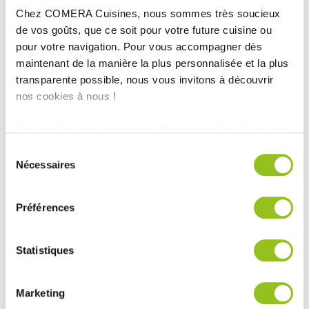
Chez COMERA Cuisines, nous sommes très soucieux
de vos goûts, que ce soit pour votre future cuisine ou
pour votre navigation. Pour vous accompagner dès
maintenant de la manière la plus personnalisée et la plus
transparente possible, nous vous invitons à découvrir
INFORMATIONS
nos cookies à nous !
TECHNIQUES :
Les cookies nous permettent de personnaliser le contenu
et les annonces, d'offrir des fonctionnalités relatives aux
Ville :
Figeac (46)
Sélection
médias sociaux et d'analyser notre trafic. Nous
Nécessaires
Magasin :
COMERA Cuisines à Figeac (46)
du
partageons également des informations sur l'utilisation de
consentement
COMERA
-
En savoir plus
notre site avec nos partenaires de médias sociaux, de
Préférences
publicité et d'analyse, qui peuvent combiner celles-ci
avec d'autres informations que vous leur avez fournies
Rencontrez votre cuisiniste
ou qu'ils ont collectées lors de votre utilisation de leurs
Statistiques
services.
Prendre rendez-vous
Marketing