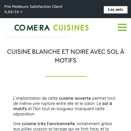
Prix Meilleure Satisfaction Client
Les avis
9,66/10 ⭐
Comera Cuisines
Nos magasins de cuisine
>
>
Cuisiniste Capdenac-le-Haut
Réalisations
>
>
Cuisine blanche et noire avec sol à motifs
CUISINE BLANCHE ET NOIRE AVEC SOL À
MOTIFS
L’implantation de cette
cuisine ouverte
permet tout
de même une rupture entre elle et le salon. Le
sol à
motifs
et l’îlot tout en longueur marquent cette
séparation.
Une
cuisine très fonctionnelle
, notamment grâce
aux pôles cuisson et lavage qui se font face, et la