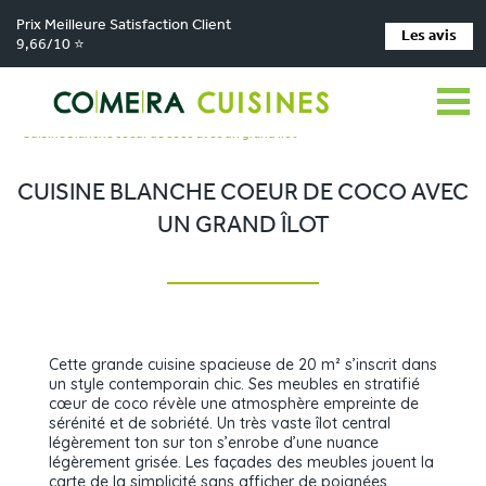
Prix Meilleure Satisfaction Client
Les avis
9,66/10 ⭐
Comera Cuisines
Nos magasins de cuisine
>
>
Cuisiniste MAIZIERES LA GRANDE PAROISSE
Réalisations
>
>
Cuisine blanche coeur de coco avec un grand îlot
CUISINE BLANCHE COEUR DE COCO AVEC
UN GRAND ÎLOT
Cette grande cuisine spacieuse de 20 m² s’inscrit dans
un style contemporain chic. Ses meubles en stratifié
cœur de coco révèle une atmosphère empreinte de
sérénité et de sobriété. Un très vaste îlot central
légèrement ton sur ton s’enrobe d’une nuance
légèrement grisée. Les façades des meubles jouent la
carte de la simplicité sans afficher de poignées.