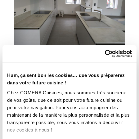
INFORMATIONS
Hum, ça sent bon les cookies… que vous préparerez
TECHNIQUES :
dans votre future cuisine !
Chez COMERA Cuisines, nous sommes très soucieux
Ville :
Talus-Saint-Prix (51)
de vos goûts, que ce soit pour votre future cuisine ou
Magasin :
COMERA Cuisines à Romilly-sur-Seine – Maizières la
pour votre navigation. Pour vous accompagner dès
Grande Paroisse (10)
maintenant de la manière la plus personnalisée et la plus
COMERA
-
En savoir plus
transparente possible, nous vous invitons à découvrir
nos cookies à nous !