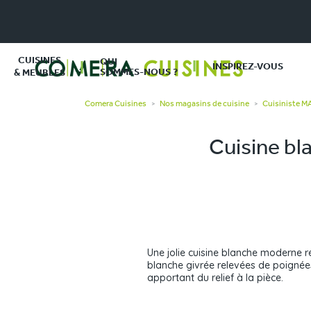
CUISINES
QUI
INSPIREZ-VOUS
SOMMES-NOUS ?
& MEUBLES
Comera Cuisines
Nos magasins de cuisine
Cuisiniste 
>
>
Cuisine bl
Une jolie cuisine blanche moderne ré
blanche givrée relevées de poignées
apportant du relief à la pièce.