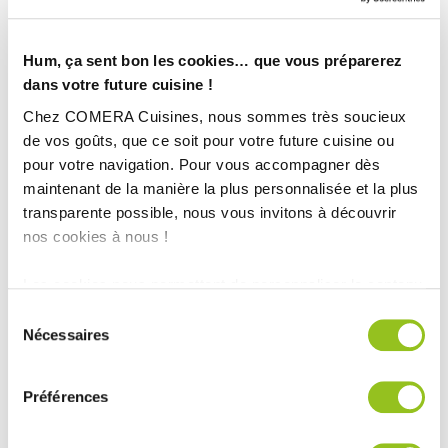
Hum, ça sent bon les cookies… que vous préparerez
dans votre future cuisine !
Chez COMERA Cuisines, nous sommes très soucieux
de vos goûts, que ce soit pour votre future cuisine ou
pour votre navigation. Pour vous accompagner dès
maintenant de la manière la plus personnalisée et la plus
transparente possible, nous vous invitons à découvrir
nos cookies à nous !
Les cookies nous permettent de personnaliser le contenu
et les annonces, d'offrir des fonctionnalités relatives aux
Sélection
INFORMATIONS
médias sociaux et d'analyser notre trafic. Nous
Nécessaires
du
partageons également des informations sur l'utilisation de
TECHNIQUES :
consentement
notre site avec nos partenaires de médias sociaux, de
Préférences
publicité et d'analyse, qui peuvent combiner celles-ci
Ville :
Villeréal (47)
avec d'autres informations que vous leur avez fournies
Magasin :
COMERA Cuisines à Villeréal (47)