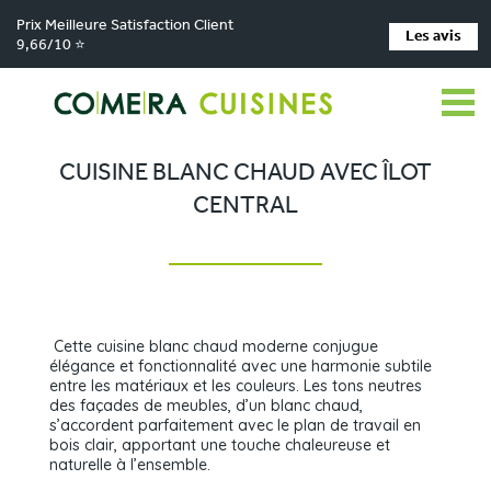
Prix Meilleure Satisfaction Client
Les avis
9,66/10 ⭐
Comera Cuisines
Nos magasins de cuisine
Cuisiniste VILLEREAL
>
>
>
Réalisations
Cuisine blanc chaud avec îlot central
>
CUISINE BLANC CHAUD AVEC ÎLOT
CENTRAL
Cette cuisine blanc chaud moderne conjugue
élégance et fonctionnalité avec une harmonie subtile
entre les matériaux et les couleurs. Les tons neutres
des façades de meubles, d’un blanc chaud,
s’accordent parfaitement avec le plan de travail en
bois clair, apportant une touche chaleureuse et
naturelle à l’ensemble.