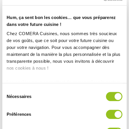
Hum, ça sent bon les cookies… que vous préparerez
dans votre future cuisine !
Chez COMERA Cuisines, nous sommes très soucieux
de vos goûts, que ce soit pour votre future cuisine ou
pour votre navigation. Pour vous accompagner dès
maintenant de la manière la plus personnalisée et la plus
transparente possible, nous vous invitons à découvrir
nos cookies à nous !
Les cookies nous permettent de personnaliser le contenu
et les annonces, d'offrir des fonctionnalités relatives aux
Sélection
INFORMATIONS
médias sociaux et d'analyser notre trafic. Nous
Nécessaires
du
partageons également des informations sur l'utilisation de
TECHNIQUES :
consentement
notre site avec nos partenaires de médias sociaux, de
Préférences
publicité et d'analyse, qui peuvent combiner celles-ci
Ville :
La Gaude (06)
avec d'autres informations que vous leur avez fournies
Magasin :
COMERA Cuisines à Nice Saint-Laurent-du-Var (06)