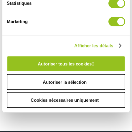
ou qu'ils ont collectées lors de votre utilisation de leurs
Statistiques
COMERA
-
En savoir plus
services.
Marketing
Rencontrez votre cuisiniste
Prendre rendez-vous
Afficher les détails
Autoriser tous les cookies
CUISINE ESCALE – MONISTROL
TOUTES NOS RÉALISATIONS
Autoriser la sélection
Cuisine loft – Talaudiere
Cookies nécessaires uniquement