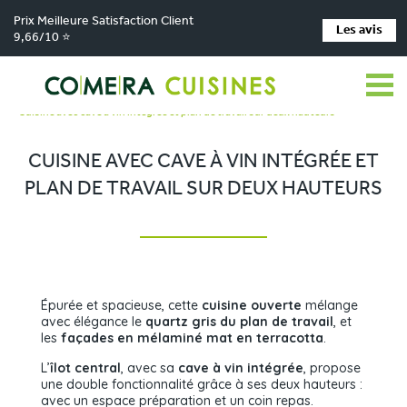
Prix Meilleure Satisfaction Client
Les avis
9,66/10 ⭐
Comera Cuisines
Nos magasins de cuisine
>
>
Cuisiniste Saint-Laurent-du-Var
Réalisations
>
>
Cuisine avec cave à vin intégrée et plan de travail sur deux hauteurs
CUISINE AVEC CAVE À VIN INTÉGRÉE ET
PLAN DE TRAVAIL SUR DEUX HAUTEURS
Épurée et spacieuse, cette
cuisine ouverte
mélange
avec élégance le
quartz gris du plan de travail
, et
les
façades en mélaminé mat en terracotta
.
L’
îlot central
, avec sa
cave à vin intégrée
, propose
une double fonctionnalité grâce à ses deux hauteurs :
avec un espace préparation et un coin repas.