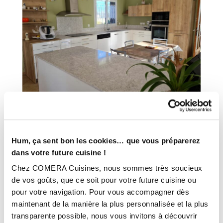
INFORMATIONS
Hum, ça sent bon les cookies… que vous préparerez
TECHNIQUES :
dans votre future cuisine !
Chez COMERA Cuisines, nous sommes très soucieux
Ville :
Maizières La Grande Paroisse (10)
de vos goûts, que ce soit pour votre future cuisine ou
Magasin :
COMERA Cuisines à Romilly-sur-Seine – Maizières la
pour votre navigation. Pour vous accompagner dès
Grande Paroisse (10)
maintenant de la manière la plus personnalisée et la plus
transparente possible, nous vous invitons à découvrir
COMERA
-
En savoir plus