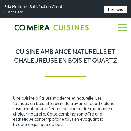
Prix Meilleure Satisfaction Client
Les avis
9,66/10 ⭐
Comera Cuisines
Nos magasins de cuisine
>
>
Cuisiniste MAIZIERES LA GRANDE PAROISSE
Réalisations
>
>
Cuisine ambiance naturelle et chaleureuse en bois et quartz
CUISINE AMBIANCE NATURELLE ET
CHALEUREUSE EN BOIS ET QUARTZ
Une cuisine à l’allure moderne et naturelle. Les
façades en bois et le plan de travail en quartz blanc
fusionnent pour créer un équilibre entre modernité et
chaleur naturelle. Cette combinaison offre une
esthétique contemporaine tout en évoquant la
beauté organique du bois.