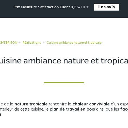
Les avis
Prix Meilleure Satisfaction Client 9,66/10 ⭐
MONTBRISON
Réalisations
Cuisine ambiance nature et tropicale
>
>
uisine ambiance nature et tropica
ie de la
nature tropicale
rencontre la
chaleur conviviale
d’un espa
térieur de cette cuisine, le
plan de travail en bois
ainsi que les
faç
e
.