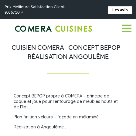
Prix Meilleure Satisfaction Client
Les avis
9,66/10 ⭐
Comera Cuisines
Nos magasins de cuisine
Cuisiniste Bourbon-Lancy
>
>
>
Réalisations
Cuisien COMERA -Concept BEPOP – Réalisation Angoulême
>
CUISIEN COMERA -CONCEPT BEPOP –
RÉALISATION ANGOULÊME
Concept BEPOP propre à COMERA – principe de
coque et joue pour l’entourage de meubles hauts et
de l’îlot .
Plan finition velours – façade en mélaminé
Réalisation à Angoulême .