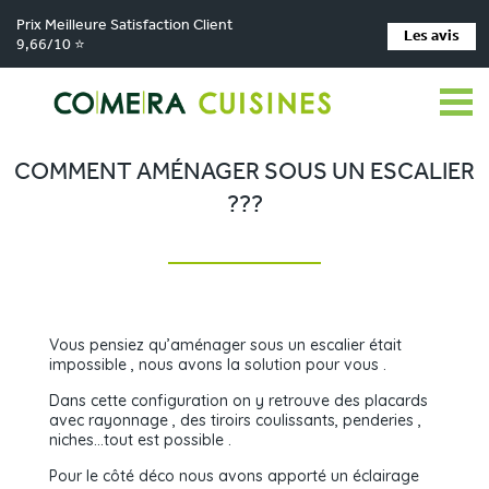
Prix Meilleure Satisfaction Client
Les avis
9,66/10 ⭐
Comera Cuisines
Nos magasins de cuisine
Cuisiniste Bourbon-Lancy
>
>
>
Réalisations
Comment aménager sous un escalier ???
>
COMMENT AMÉNAGER SOUS UN ESCALIER
???
Vous pensiez qu’aménager sous un escalier était
impossible , nous avons la solution pour vous .
Dans cette configuration on y retrouve des placards
avec rayonnage , des tiroirs coulissants, penderies ,
niches…tout est possible .
Pour le côté déco nous avons apporté un éclairage