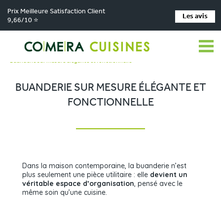
Prix Meilleure Satisfaction Client
Les avis
9,66/10 ⭐
Comera Cuisines
Nos magasins de cuisine
>
>
Cuisiniste CHÂTEAUBRIANT
Réalisations
>
>
Buanderie sur mesure élégante et fonctionnelle
BUANDERIE SUR MESURE ÉLÉGANTE ET
FONCTIONNELLE
Dans la maison contemporaine, la buanderie n’est
plus seulement une pièce utilitaire : elle
devient un
véritable espace d’organisation
, pensé avec le
même soin qu’une cuisine.