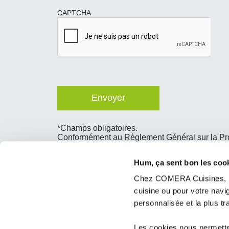
CAPTCHA
*Champs obligatoires.
Conformément au Règlement Général sur la Prote
concernent, que vous pouvez exercer en vous 
Nantes – 85660 Saint Philbert de Bouaine ou p
Hum, ça sent bon les coo
Chez COMERA Cuisines, no
cuisine ou pour votre nav
personnalisée et la plus t
10 rue Albert de Dion
Les cookies nous permetten