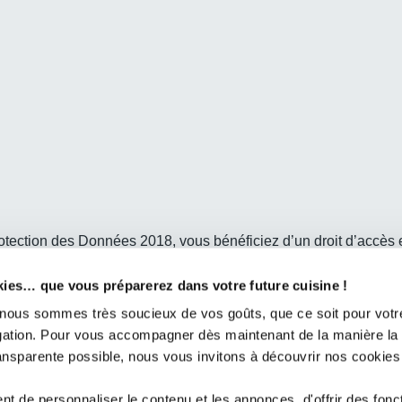
ction des Données 2018, vous bénéficiez d’un droit d’accès et 
adressant à Cuisines Design Industries – Service Marketing C
ar mail à
dpo@cd-ind.com
kies… que vous préparerez dans votre future cuisine !
us sommes très soucieux de vos goûts, que ce soit pour votre
igation. Pour vous accompagner dès maintenant de la manière la
ransparente possible, nous vous invitons à découvrir nos cookies
Votre magasin COMERA Cuisin
Aubin (72)
t de personnaliser le contenu et les annonces, d'offrir des fonct
Nos Réalisations