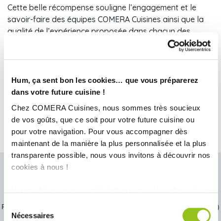
Cette belle récompense souligne l’engagement et le
savoir-faire des équipes COMERA Cuisines ainsi que la
qualité de l’expérience proposée dans chacun des
magasins. La satisfaction clients est notre priorité n°1 et
nous sommes ravis de vous le démontrer avec ce prix.
Merci à tous nos clients pour la confiance accordée.
Hum, ça sent bon les cookies… que vous préparerez
dans votre future cuisine !
Et vous, aurez-vous le coup de ❤️ pour nous ?
Chez COMERA Cuisines, nous sommes très soucieux
Rencontrons-nous et discutons de votre projet cuisine
de vos goûts, que ce soit pour votre future cuisine ou
sur-mesure
pour votre navigation. Pour vous accompagner dès
maintenant de la manière la plus personnalisée et la plus
transparente possible, nous vous invitons à découvrir nos
cookies à nous !
Prendre rendez-vous chez COMERA DIEPPE
Les cookies nous permettent de personnaliser le contenu
L'équipe de votre magasin a hâte de vous rencontrer et concevoir
votre future cuisine !
et les annonces, d'offrir des fonctionnalités relatives aux
Sélection
Prenez rendez-vous en quelques minutes et vous serez recontacté(e)
médias sociaux et d'analyser notre trafic. Nous
par votre conseiller COMERA Cuisines dans les meilleurs délais.
Nécessaires
du