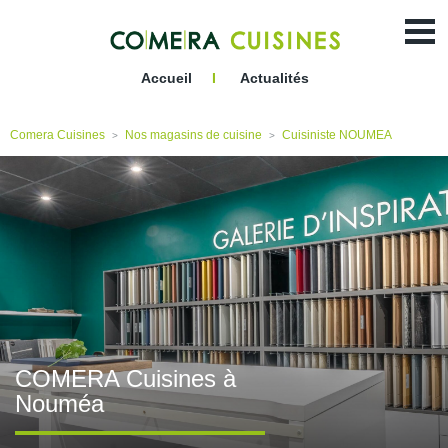
:
:
Accueil
I
Actualités
Comera Cuisines
Nos magasins de cuisine
Cuisiniste NOUMEA
>
>
COMERA Cuisines à
Nouméa