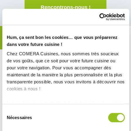
Rencontrons-nous !
Hum, ça sent bon les cookies… que vous préparerez
Nos savoir-faire
dans votre future cuisine !
Chez COMERA Cuisines, nous sommes très soucieux
Avec COMERA Cuisines,
de vos goûts, que ce soit pour votre future cuisine ou
bénéficiez de solutions pour agencer, ranger, organiser...
pour votre navigation. Pour vous accompagner dès
maintenant de la manière la plus personnalisée et la plus
transparente possible, nous vous invitons à découvrir nos
cookies à nous !
Cuisine
Electroménager
Les cookies nous permettent de personnaliser le contenu
et les annonces, d'offrir des fonctionnalités relatives aux
Sélection
médias sociaux et d'analyser notre trafic. Nous
Nécessaires
du
partageons également des informations sur l'utilisation de
consentement
notre site avec nos partenaires de médias sociaux, de