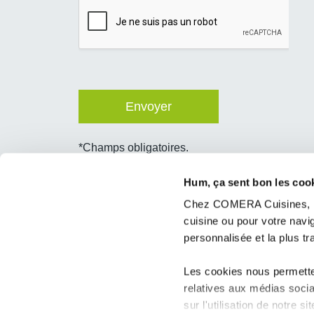
*Champs obligatoires.
Conformément au Règlement Général sur la Prote
concernent, que vous pouvez exercer en vous 
Hum, ça sent bon les coo
Nantes – 85660 Saint Philbert de Bouaine ou p
Chez COMERA Cuisines, no
cuisine ou pour votre nav
personnalisée et la plus t
Les cookies nous permetten
ZA la Saulaie, 980 Rue de la Croix
relatives aux médias socia
49700
Doué-en-Anjou
sur l'utilisation de notre 