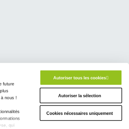
de rectification aux informations qui vous
onsommateur et Communication - Route de
Autoriser tous les cookies
 future
 plus
Autoriser la sélection
 à nous !
nes à Doué la Fontaine
ionnalités
Cookies nécessaires uniquement
formations
yse, qui