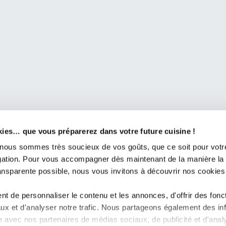
ction des Données 2018, vous bénéficiez d’un droit d’accès et 
adressant à Cuisines Design Industries – Service Marketing C
kies… que vous préparerez dans votre future cuisine !
ar mail à
dpo@cd-ind.com
us sommes très soucieux de vos goûts, que ce soit pour votre
igation. Pour vous accompagner dès maintenant de la manière la
ransparente possible, nous vous invitons à découvrir nos cookies
Votre magasin COMERA Cuisi
(49)
t de personnaliser le contenu et les annonces, d'offrir des fonct
 Germain
Nos Réalisations
ux et d'analyser notre trafic. Nous partageons également des in
Actualités
site avec nos partenaires de médias sociaux, de publicité et d'anal