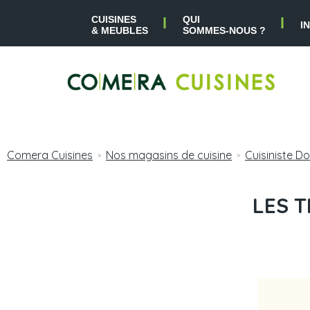
CUISINES
QUI
I
& MEUBLES
SOMMES-NOUS ?
Comera Cuisines
Nos magasins de cuisine
Cuisiniste D
>
>
LES T