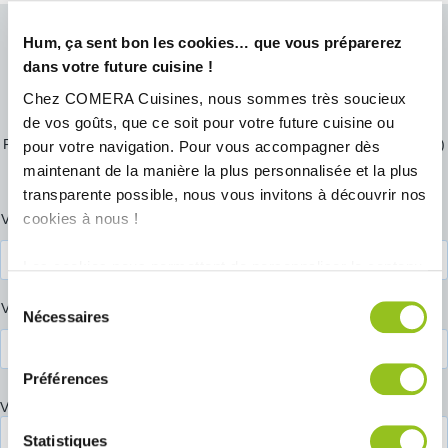
Hum, ça sent bon les cookies… que vous préparerez
Prendre rendez-vous chez COMERA Doué-en-
dans votre future cuisine !
Anjou
Chez COMERA Cuisines, nous sommes très soucieux
L'équipe de votre magasin a hâte de vous rencontrer et concevoir
de vos goûts, que ce soit pour votre future cuisine ou
votre future cuisine !
Prenez rendez-vous en quelques minutes et vous serez recontacté(e)
pour votre navigation. Pour vous accompagner dès
par votre conseiller COMERA Cuisines dans les meilleurs délais.
maintenant de la manière la plus personnalisée et la plus
Nous vous accueillerons en toute sécurité. A très vite !
transparente possible, nous vous invitons à découvrir nos
Prénom
cookies à nous !
Votre prénom*
et
nom
*
Les cookies nous permettent de personnaliser le contenu
et les annonces, d'offrir des fonctionnalités relatives aux
Sélection
Votre nom*
médias sociaux et d'analyser notre trafic. Nous
Nécessaires
du
partageons également des informations sur l'utilisation de
consentement
notre site avec nos partenaires de médias sociaux, de
Préférences
publicité et d'analyse, qui peuvent combiner celles-ci
Votre adresse e-mail
*
avec d'autres informations que vous leur avez fournies
ou qu'ils ont collectées lors de votre utilisation de leurs
Statistiques