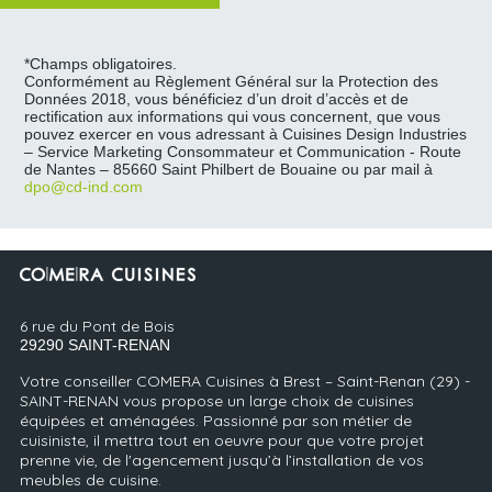
*Champs obligatoires.
Conformément au Règlement Général sur la Protection des
Données 2018, vous bénéficiez d’un droit d’accès et de
rectification aux informations qui vous concernent, que vous
pouvez exercer en vous adressant à Cuisines Design Industries
– Service Marketing Consommateur et Communication - Route
de Nantes – 85660 Saint Philbert de Bouaine ou par mail à
dpo@cd-ind.com
6 rue du Pont de Bois
29290
SAINT-RENAN
Votre conseiller COMERA Cuisines à Brest – Saint-Renan (29) -
SAINT-RENAN vous propose un large choix de cuisines
équipées et aménagées. Passionné par son métier de
cuisiniste, il mettra tout en oeuvre pour que votre projet
prenne vie, de l'agencement jusqu’à l’installation de vos
meubles de cuisine.