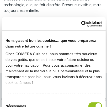
technologie, elle, se fait discrète. Presque invisible, mais
toujours essentielle.
Êtes vous prêts pour décrypter ensemble les grandes
tendances cuisine de 2026 ?
Explorez les tendances et imaginez votre future cuisine
française sur-mesure
Hum, ça sent bon les cookies… que vous préparerez
dans votre future cuisine !
Chez COMERA Cuisines, nous sommes très soucieux
de vos goûts, que ce soit pour votre future cuisine ou
pour votre navigation. Pour vous accompagner dès
maintenant de la manière la plus personnalisée et la plus
transparente possible, nous vous invitons à découvrir nos
cookies à nous !
Prendre rendez-vous chez COMERA COHADE
L'équipe de votre magasin a hâte de vous rencontrer et concevoir
Les cookies nous permettent de personnaliser le contenu
votre future cuisine !
Prenez rendez-vous en quelques minutes et vous serez recontacté(e)
et les annonces, d'offrir des fonctionnalités relatives aux
Sélection
par votre conseiller COMERA Cuisines dans les meilleurs délais.
médias sociaux et d'analyser notre trafic. Nous
Nécessaires
Nous vous accueillerons en toute sécurité. A très vite !
du