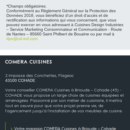
*Champs obligatoires.
Conformément au Règlement Général sur la Protection des
Données 2018, vous bénéficiez d’un droit d’accès et de
rectification aux informations qui vous concernent, que vous
pouvez exercer en vous adressant à Cuisines Design Industries
– Service Marketing Consommateur et Communication - Route
de Nantes – 85660 Saint Philbert de Bouaine ou par mail à
dpo@cd-ind.com
2 Impasse des Conchettes, Flageac
43100
COHADE
Votre conseiller COMERA Cuisines à Brioude – Cohade (43) -
COHADE vous propose un large choix de cuisines équipées et
aménagées. Passionné par son métier de cuisiniste, il mettra
tout en oeuvre pour que votre projet prenne vie, de
l'agencement jusqu’à l’installation de vos meubles de cuisine.
Votre magasin COMERA Cuisines à Brioude – Cohade