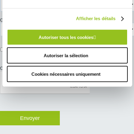
Afficher les détails
Créneau de préférence pour votre RDV
*
Autoriser tous les cookies
J’accepte de recevoir des informations commerciales de la
part de COMERA Cuisines.
Autoriser la sélection
CAPTCHA
Cookies nécessaires uniquement