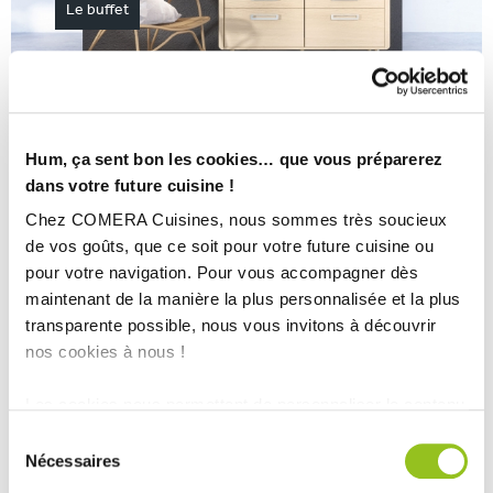
Le buffet
Hum, ça sent bon les cookies… que vous préparerez
dans votre future cuisine !
Le bahut
Chez COMERA Cuisines, nous sommes très soucieux
de vos goûts, que ce soit pour votre future cuisine ou
pour votre navigation. Pour vous accompagner dès
maintenant de la manière la plus personnalisée et la plus
transparente possible, nous vous invitons à découvrir
nos cookies à nous !
Les cookies nous permettent de personnaliser le contenu
et les annonces, d'offrir des fonctionnalités relatives aux
Sélection
médias sociaux et d'analyser notre trafic. Nous
Nécessaires
du
partageons également des informations sur l'utilisation de
consentement