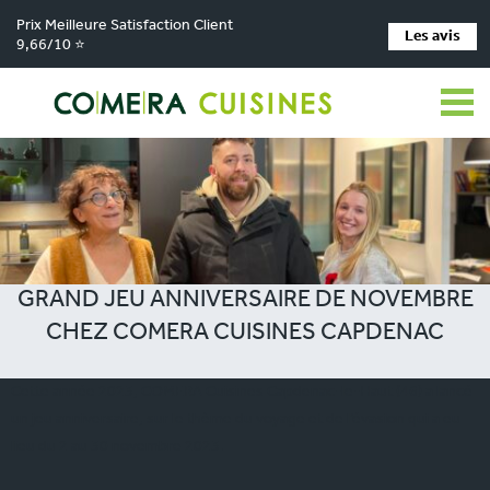
Prix Meilleure Satisfaction Client
Les avis
9,66/10 ⭐
COMERA Cuisines
Actu Nos magasins de cuisine
Grand jeu Anniversaire de
Novembre Chez COMERA Cuisines Capdenac
GRAND JEU ANNIVERSAIRE DE NOVEMBRE
CHEZ COMERA CUISINES CAPDENAC
Cette année 2023, COMERA Cuisines Capdenac-le-Haut (46) a lancé
un jeu anniversaire, sur le thème du voyage et de l’évasion qui a eu
lieu du 2 au 30 novembre 2023.