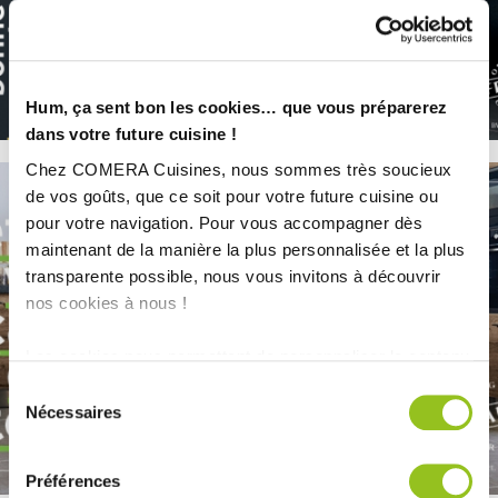
Hum, ça sent bon les cookies… que vous préparerez
dans votre future cuisine !
Chez COMERA Cuisines, nous sommes très soucieux
de vos goûts, que ce soit pour votre future cuisine ou
pour votre navigation. Pour vous accompagner dès
maintenant de la manière la plus personnalisée et la plus
transparente possible, nous vous invitons à découvrir
nos cookies à nous !
Les cookies nous permettent de personnaliser le contenu
et les annonces, d'offrir des fonctionnalités relatives aux
Sélection
médias sociaux et d'analyser notre trafic. Nous
Nécessaires
du
partageons également des informations sur l'utilisation de
consentement
notre site avec nos partenaires de médias sociaux, de
Préférences
publicité et d'analyse, qui peuvent combiner celles-ci