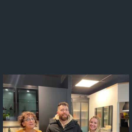
L’équipe du magasin
COMERA Cuisines Capdenac
a tiré au sort parmi
ses clients participants au jeu Anniversaire, le gagnant du coffret
d’une valeur de 200€ lui a été remis.
Félicitations à Monsieur Dupont, talentueux menuisier de métier
ayant fait l’école des compagnons, un excellent élément collaborant
avec nous depuis plusieurs années pour avoir remporté le coffret
évasion d’une valeur de 200€.
Restez connectés à nos actualités en nous suivant sur les réseaux
sociaux.