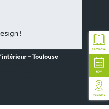
esign !
Catalogue
’intérieur – Toulouse
 Votre rénovation vous surprendra tout en vous
 Decod’Art Design.
RDV
tre style et vos attentes, vos envies et votre
Magasins