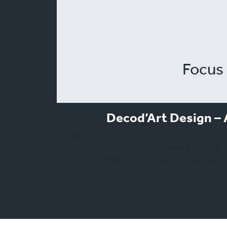
Focus 
Decod’Art Design – A
L’espace se métamorphose en un lieu de vie ou
ressemblant. Repe
Véronique COURTADE, entourée de son équipe de