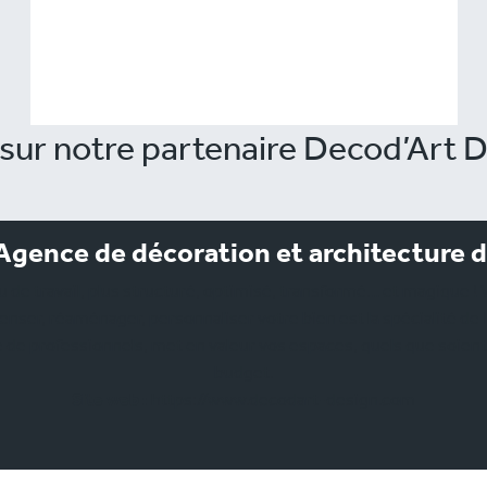
sur notre partenaire Decod’Art D
gence de décoration et architecture d
 de travail, plus structuré, optimisé, transformé… et magique !
nser, réaménager, personnaliser votre bien est la spécialité de
 professionnels, met en valeur vos espaces, quels que soient vo
budget.
Site web :
https://www.decodart-design.com