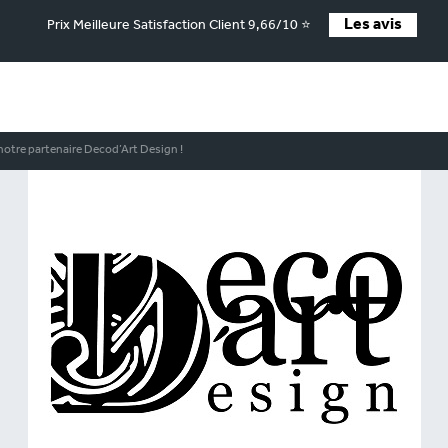
Les avis
Prix Meilleure Satisfaction Client 9,66/10 ⭐
notre partenaire Decod’Art Design !