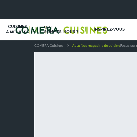
CUISINES
QUI
INSPIREZ-VOUS
SOMMES-NOUS ?
& MEUBLES
COMERA Cuisines
Actu Nos magasins de cuisine
Focus sur 