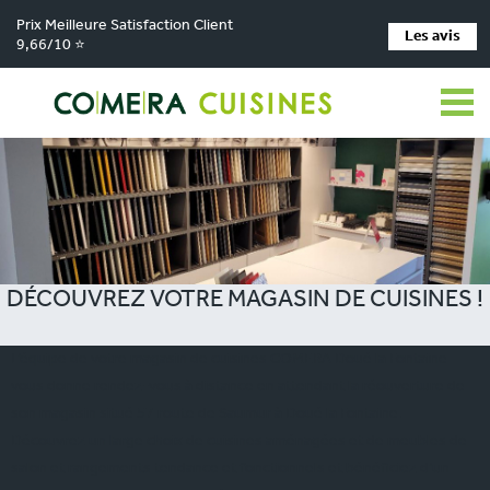
Prix Meilleure Satisfaction Client
Les avis
9,66/10 ⭐
COMERA Cuisines
Actu Nos magasins de cuisine
Découvrez votre magasin
de cuisines !
DÉCOUVREZ VOTRE MAGASIN DE CUISINES !
L’équipe de votre magasin de cuisines COMERA Doué la Fontaine
vous donne rendez-vous à distance en attendant la réouverture de
son magasin situé 57 route de Saumur à Doué la Fontaine.
Découvrez un large choix de cuisines aménagées et de meubles de
salon et rangements tendance et fonctionnels et bénéficiez d’un