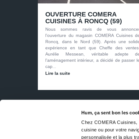
OUVERTURE COMERA
CUISINES À RONCQ (59)
Nous sommes ravis de vous annonce
l’ouverture du magasin COMERA Cuisines d
Roncq, dans le Nord (59). Après une solid
expérience en tant que Cheffe des ventes
Aurélie Messean, véritable adepte d
l’aménagement intérieur, a décidé de passer l
cap...
Lire la suite
Hum, ça sent bon les coo
Vos avantag
Chez COMERA Cuisines, no
cuisine ou pour votre nav
personnalisée et la plus t