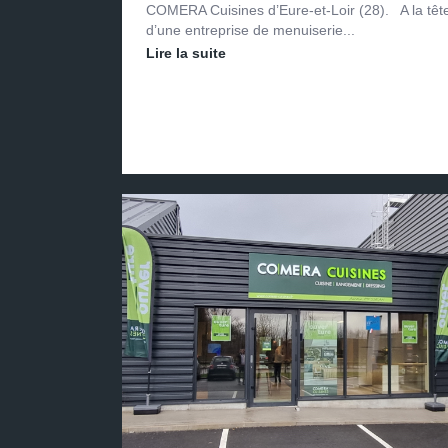
COMERA Cuisines d’Eure-et-Loir (28). A la têt
d’une entreprise de menuiserie...
Lire la suite