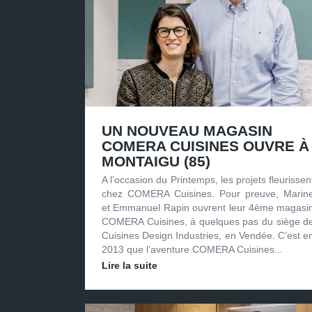
UN NOUVEAU MAGASIN
COMERA CUISINES OUVRE À
MONTAIGU (85)
A l’occasion du Printemps, les projets fleurissen
chez COMERA Cuisines. Pour preuve, Marin
et Emmanuel Rapin ouvrent leur 4ème magasi
COMERA Cuisines, à quelques pas du siège d
Cuisines Design Industries, en Vendée. C’est e
2013 que l’aventure COMERA Cuisines...
Lire la suite