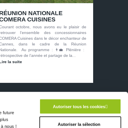
RÉUNION NATIONALE
COMERA CUISINES
Courant octobre, nous avons eu le plaisir de
retrouver l’ensemble des concessionnaires
COMERA Cuisines dans le décor enchanteur de
Cannes, dans le cadre de la Réunion
Nationale. Au programme : 👨‍💼 Plénière :
rétrospective de l’année et partage de la...
Lire la suite
ERA Cuisines
Autoriser tous les cookies
 future
 plus
Autoriser la sélection
 à nous !