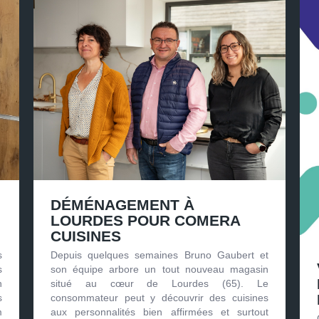
DÉMÉNAGEMENT À
LOURDES POUR COMERA
CUISINES
s
Depuis quelques semaines Bruno Gaubert et
s
son équipe arbore un tout nouveau magasin
n
situé au cœur de Lourdes (65). Le
s
consommateur peut y découvrir des cuisines
m
aux personnalités bien affirmées et surtout