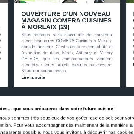
OUVERTURE D’UN NOUVEAU
MAGASIN COMERA CUISINES
À MORLAIX (29)
r
e
Nous sommes ravis d’accueillir de nouveaux
e
concessionnaires COMERA Cuisines à Morlaix,
,
dans le Finistère. C’est sous la responsabilité et
e
l’expertise de deux frères, Anthony et Victory
e
GELADE, que les consommateurs viennent
concrétiser leurs projets cuisines sur-mesure.
Nous leur souhaitons la...
Lire la suite
kies… que vous préparerez dans votre future cuisine !
es à être concessionnaire COM
us sommes très soucieux de vos goûts, que ce soit pour votre
igation. Pour vous accompagner dès maintenant de la manière la
ransparente possible, nous vous invitons à découvrir nos cookies