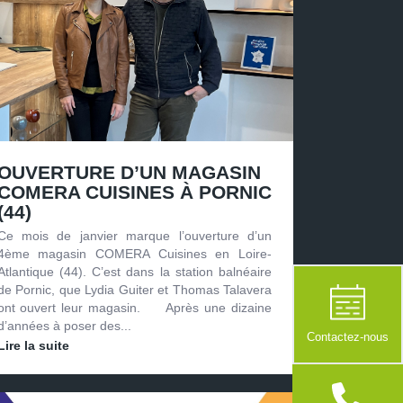
OUVERTURE D’UN MAGASIN
COMERA CUISINES À PORNIC
(44)
Ce mois de janvier marque l’ouverture d’un
4ème magasin COMERA Cuisines en Loire-
Atlantique (44). C’est dans la station balnéaire
de Pornic, que Lydia Guiter et Thomas Talavera
ont ouvert leur magasin. Après une dizaine
d’années à poser des...
Contactez-nous
Lire la suite