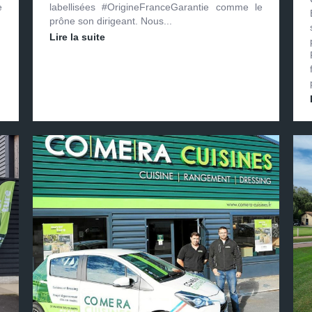
e
labellisées #OrigineFranceGarantie comme le
prône son dirigeant. Nous...
Lire la suite